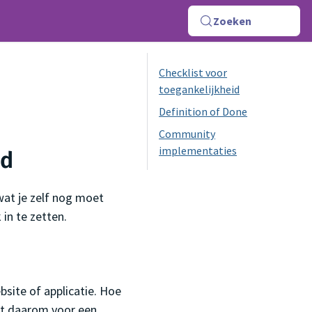
Zoeken
Checklist voor
toegankelijkheid
Definition of Done
Community
implementaties
id
wat je zelf nog moet
in te zetten.
site of applicatie. Hoe
gt daarom voor een