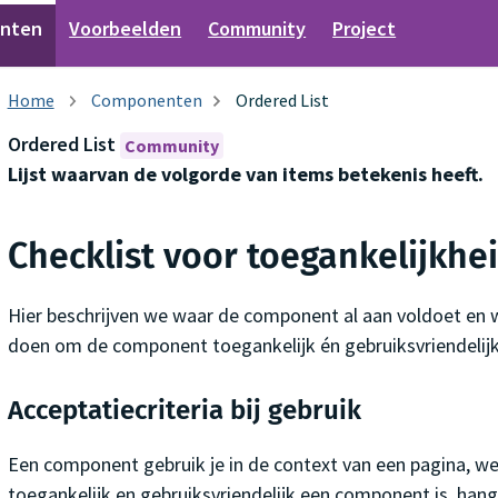
nten
Voorbeelden
Community
Project
Componenten
Ordered List
Ordered List
Community
Lijst waarvan de volgorde van items betekenis heeft.
Checklist voor toegankelijkhe
Hier beschrijven we waar de component al aan voldoet en 
doen om de component toegankelijk én gebruiksvriendelijk 
Acceptatiecriteria bij gebruik
Een component gebruik je in de context van een pagina, web
toegankelijk en gebruiksvriendelijk een component is, han