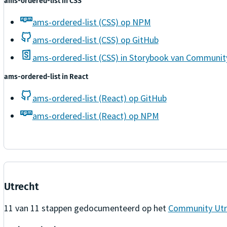
ams-ordered-list
in
CSS
ams-ordered-list (CSS) op NPM
ams-ordered-list (CSS) op GitHub
ams-ordered-list (CSS) in Storybook van Commun
ams-ordered-list
in
React
ams-ordered-list (React) op GitHub
ams-ordered-list (React) op NPM
Utrecht
11
van
11
stappen gedocumenteerd op het
Community Utr