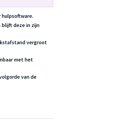
r hulpsoftware.
lijft deze in zijn
tekstafstand vergroot
enbaar met het
svolgorde van de