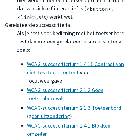
niet werken met een toetsenbord. Een element
dat van zichzelf interactief is (
,
<button>
, etc) werkt wel.
<link>
Gerelateerde successcriteria
Als je test voor bediening met het toetsenbord,
test dan meteen gerelateerde successcriteria
zoals:
WCAG-succescriterium 1.4.11 Contrast van
niet-tekstuele content
voor de
focusweergave
WCAG-succescriterium 2.1.2 Geen
toetsenbordval
WCAG-succescriterium 2.1.3 Toetsenbord
(geen uitzondering)
WCAG-succescriterium 2.4.1 Blokken
omzeilen