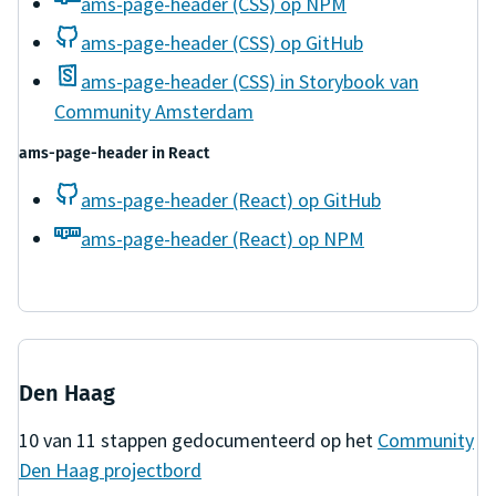
ams-page-header (CSS) op NPM
ams-page-header (CSS) op GitHub
ams-page-header (CSS) in Storybook van
Community Amsterdam
ams-page-header
in
React
ams-page-header (React) op GitHub
ams-page-header (React) op NPM
Den Haag
10
van
11
stappen gedocumenteerd op het
Community
Den Haag
projectbord