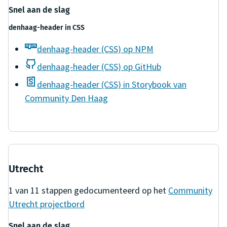
Snel aan de slag
denhaag-header
in
CSS
denhaag-header (CSS) op NPM
denhaag-header (CSS) op GitHub
denhaag-header (CSS) in Storybook van
Community Den Haag
Utrecht
1
van
11
stappen gedocumenteerd op het
Community
Utrecht
projectbord
Snel aan de slag