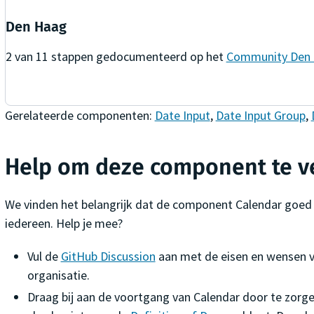
Den Haag
2
van
11
stappen gedocumenteerd op het
Community Den
Gerelateerde componenten:
Date Input
,
Date Input Group
,
Help om deze component te v
We vinden het belangrijk dat de component
Calendar
goed 
iedereen. Help je mee?
Vul de
GitHub Discussion
aan met de eisen en wensen v
organisatie.
Draag bij aan de voortgang van
Calendar
door te zorge