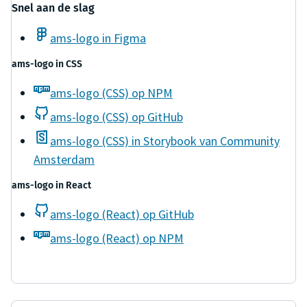
Snel aan de slag
ams-logo in Figma
ams-logo
in
CSS
ams-logo (CSS) op NPM
ams-logo (CSS) op GitHub
ams-logo (CSS) in Storybook van Community
Amsterdam
ams-logo
in
React
ams-logo (React) op GitHub
ams-logo (React) op NPM