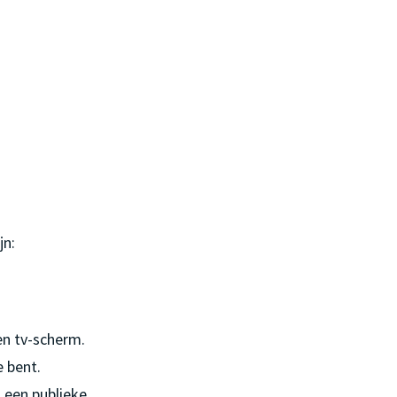
jn:
en tv-scherm.
e bent.
 een publieke