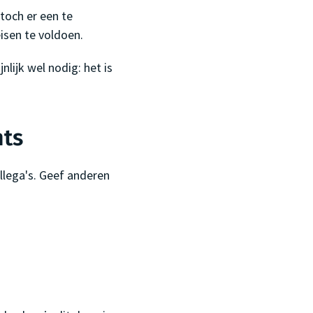
och er een te
isen te voldoen.
lijk wel nodig: het is
nts
llega's. Geef anderen