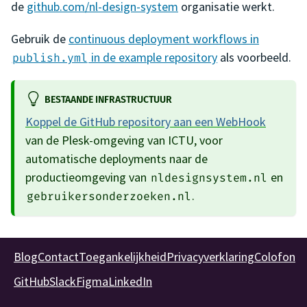
de
github.com/nl-design-system
organisatie werkt.
Gebruik de
continuous deployment workflows in
in de example repository
als voorbeeld.
publish.yml
BESTAANDE INFRASTRUCTUUR
Koppel de GitHub repository aan een WebHook
van de Plesk-omgeving van ICTU, voor
automatische deployments naar de
productieomgeving van
en
nldesignsystem.nl
.
gebruikersonderzoeken.nl
Blog
Contact
Toegankelijkheid
Privacyverklaring
Colofon
GitHub
Slack
Figma
LinkedIn