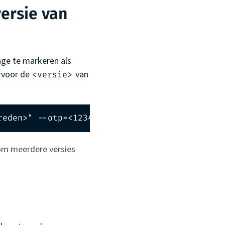
ersie van
age te markeren als
ervoor de
van
<versie>
reden>" --otp=<123456>
 om meerdere versies