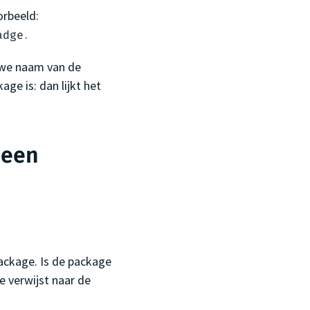
orbeeld:
.
adge
uwe naam van de
ge is: dan lijkt het
 een
ackage. Is de package
 verwijst naar de