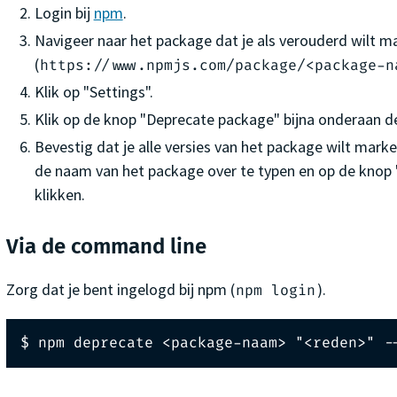
Login bij
npm
.
Navigeer naar het package dat je als verouderd wilt m
(
https://www.npmjs.com/package/<package-n
Klik op "Settings".
Klik op de knop "Deprecate package" bijna onderaan d
Bevestig dat je alle versies van het package wilt mark
de naam van het package over te typen en op de knop
klikken.
Via de command line
Zorg dat je bent ingelogd bij npm (
).
npm login
$ npm deprecate <package-naam> "<reden>" -