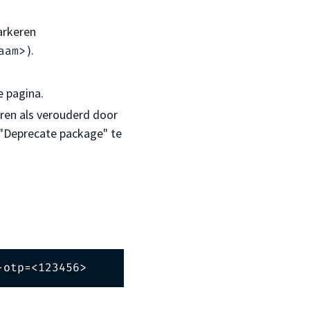
arkeren
).
aam>
e pagina.
eren als verouderd door
 "Deprecate package" te
-otp=<123456>