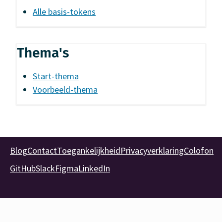
Alle basis-tokens
Thema's
Start-thema
Voorbeeld-thema
Blog
Contact
Toegankelijkheid
Privacyverklaring
Colofon
GitHub
Slack
Figma
LinkedIn