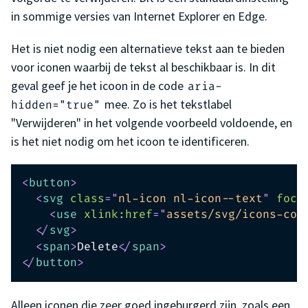
in sommige versies van Internet Explorer en Edge.
Het is niet nodig een alternatieve tekst aan te bieden
voor iconen waarbij de tekst al beschikbaar is. In dit
geval geef je het icoon in de code
aria-
mee. Zo is het tekstlabel
hidden="true"
"Verwijderen" in het volgende voorbeeld voldoende, en
is het niet nodig om het icoon te identificeren.
<
button
>
<
svg
class
=
"
nl-icon nl-icon--text
"
focu
<
use
xlink:
href
=
"
assets/svg/icons-cor
</
svg
>
<
span
>
Delete
</
span
>
</
button
>
Alleen iconen die zeer goed ingeburgerd zijn, zoals een