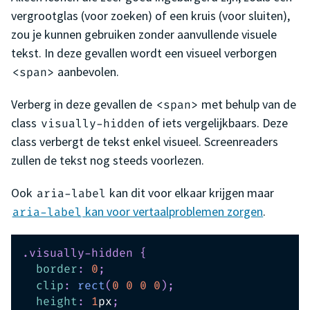
vergrootglas (voor zoeken) of een kruis (voor sluiten),
zou je kunnen gebruiken zonder aanvullende visuele
tekst. In deze gevallen wordt een visueel verborgen
aanbevolen.
<span>
Verberg in deze gevallen de
met behulp van de
<span>
class
of iets vergelijkbaars. Deze
visually-hidden
class verbergt de tekst enkel visueel. Screenreaders
zullen de tekst nog steeds voorlezen.
Ook
kan dit voor elkaar krijgen maar
aria-label
kan voor vertaalproblemen zorgen
.
aria-label
.visually-hidden
{
border
:
0
;
clip
:
rect
(
0
0
0
0
)
;
height
:
1
px
;