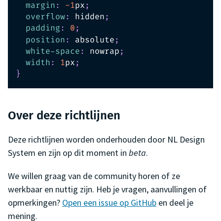
margin
:
-1
px
;
overflow
:
 hidden
;
padding
:
0
;
position
:
 absolute
;
white-space
:
 nowrap
;
width
:
1
px
;
}
Over deze richtlijnen
Deze richtlijnen worden onderhouden door NL Design
System en zijn op dit moment in
beta
.
We willen graag van de community horen of ze
werkbaar en nuttig zijn. Heb je vragen, aanvullingen of
opmerkingen?
Open een issue op GitHub
en deel je
mening.