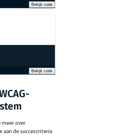
Bekijk code
Bekijk code
 WCAG-
ystem
e meer over
 aan de succescriteria