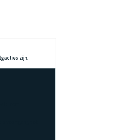
gacties zijn.
.
eeld.com
de voortgang ook