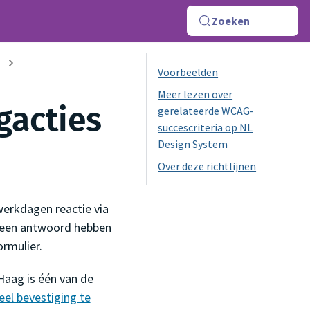
Zoeken
Voorbeelden
Meer lezen over
gacties
gerelateerde WCAG-
succescriteria op NL
Design System
Over deze richtlijnen
werkdagen reactie via
e een antwoord hebben
ormulier.
Haag is één van de
el bevestiging te