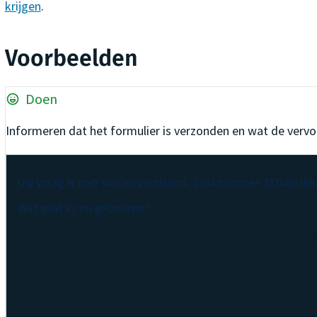
krijgen
.
Voorbeelden
Doen
Informeren dat het formulier is verzonden en wat de vervol
Uw vraag is met succes verstuurd. Zaaknummer 123456789
Wat gaat er nu gebeuren?
U ontvangt een bevestigingsmail op gebruiker@voorb
De afdeling Vraagbaak gaat met uw vraag aan de slag.
U wordt per e-mail op de hoogte gehouden maar kunt 
inzien binnen uw Mijn omgeving.