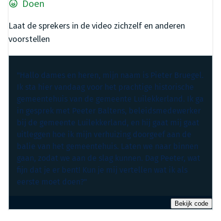
Doen
Laat de sprekers in de video zichzelf en anderen
voorstellen
"Hallo dames en heren, mijn naam is Pieter Bruegel.
Ik sta hier vandaag voor het prachtige historische
gemeentehuis van de gemeente Luilekkerland. Ik ga
in gesprek met Peeter Baltens, beleidsmedewerker
bij de gemeente Luilekkerland, en hij gaat mij gaat
uitleggen hoe ik mijn verhuizing doorgeef aan de
balie van het gemeentehuis. Laten we naar binnen
gaan, zodat we aan de slag kunnen. Dag Peeter, wat
fijn dat je er bent! Kun je mij vertellen wat ik als
eerste moet doen?"
Bekijk code