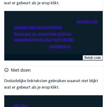
wat er gebeurt als je erop klikt.
Meer informatie staat op de pagina
Rechten van
mensen met een beperking
Download de rapportage digitale
toegankelijkheid 2023 (pdf 400 kB)
Stuur een mail naar
test@test.nl
Bekijk code
Niet doen
Onduidelijke linkteksten gebruiken waaruit niet blijkt
wat er gebeurt als je erop klikt.
Klik hier
voor meer informatie over de rechten