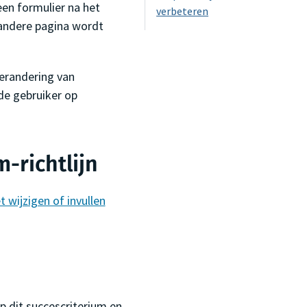
een formulier na het
verbeteren
 andere pagina wordt
verandering van
de gebruiker op
-richtlijn
 wijzigen of invullen
 dit succescriterium en