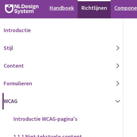
Handboek
Richtlijnen
Compone
Introductie
Stijl
Content
Formulieren
WCAG
Introductie WCAG-pagina's
1.1.1 Niet-tekstuele content