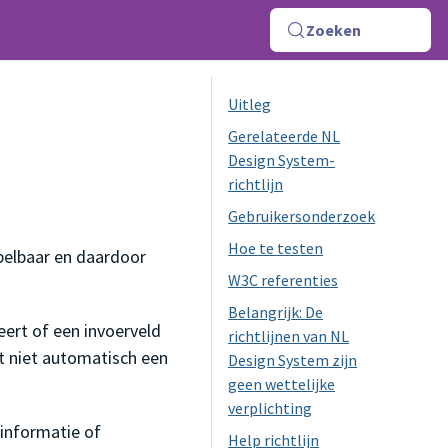
Zoeken
Uitleg
Gerelateerde NL
Design System-
richtlijn
Gebruikersonderzoek
Hoe te testen
spelbaar en daardoor
W3C referenties
Belangrijk: De
eert of een invoerveld
richtlijnen van NL
t niet automatisch een
Design System zijn
geen wettelijke
verplichting
 informatie of
Help richtlijn