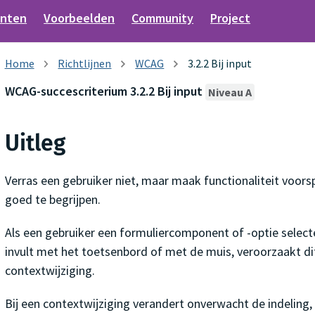
nten
Voorbeelden
Community
Project
Richtlijnen
WCAG
3.2.2 Bij input
WCAG-succescriterium 3.2.2 Bij input
Niveau A
Uitleg
Verras een gebruiker niet, maar maak functionaliteit voor
goed te begrijpen.
Als een gebruiker een formuliercomponent of -optie select
invult met het toetsenbord of met de muis, veroorzaakt di
contextwijziging.
Bij een contextwijziging verandert onverwacht de indeling,