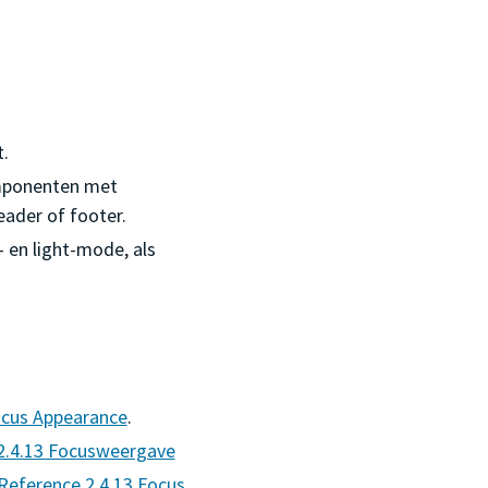
.
componenten met
eader of footer.
- en light-mode, als
ocus Appearance
.
2.4.13 Focusweergave
Reference 2.4.13 Focus