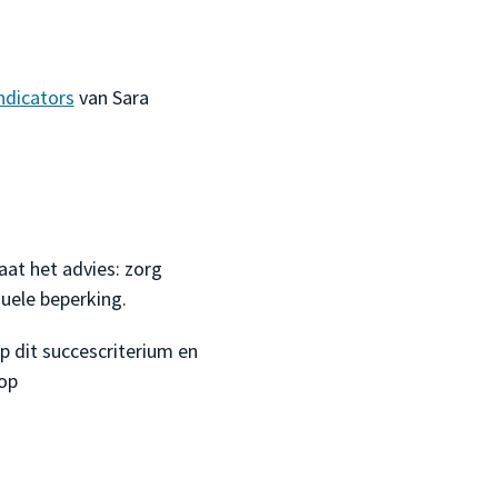
ndicators
van Sara
aat het advies: zorg
uele beperking.
 dit succescriterium en
op