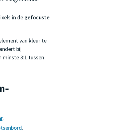
ixels in de
gefocuste
element van kleur te
andert bij
n minste 3:1 tussen
m-
r
.
etsenbord
.