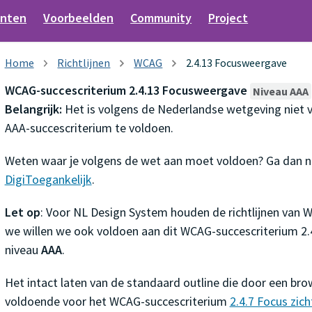
nten
Voorbeelden
Community
Project
Richtlijnen
WCAG
2.4.13 Focusweergave
WCAG-succescriterium 2.4.13 Focusweergave
Niveau AAA
Belangrijk:
Het is volgens de Nederlandse wetgeving niet v
AAA-succescriterium te voldoen.
Weten waar je volgens de wet aan moet voldoen? Ga dan 
DigiToegankelijk
.
Let op
: Voor NL Design System houden de richtlijnen van 
we willen we ook voldoen aan dit WCAG-succescriterium 2
niveau
AAA
.
Het intact laten van de standaard outline die door een bro
voldoende voor het WCAG-succescriterium
2.4.7 Focus zich