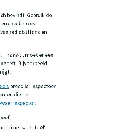
ich bevindt. Gebruik de
n en checkboxes
 van radiobuttons en
, moet er een
e: none;
angeeft. Bijvoorbeeld
ijgt.
xels
breed is. Inspecteer
enten die de
owser inspector
.
heeft.
of
outline-width