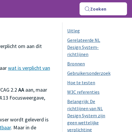
Zoeken
Uitleg
Gerelateerde NL
erplicht om aan dit
Design System-
richtlijnen
Bronnen
naar
wat is verplicht van
Gebruikersonderzoek
Hoe te testen
WCAG 2.2
AA
aan, maar
W3C referenties
.4.13 Focusweergave,
Belangrijk: De
richtlijnen van NL
Design System zijn
wser wordt geleverd is
geen wettelijke
tbaar
. Maar in de
verplichting