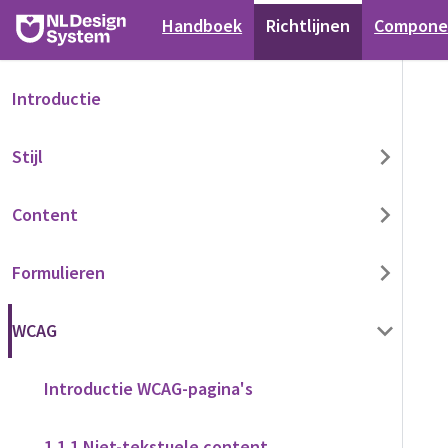
Handboek
Richtlijnen
Compone
Introductie
Stijl
Content
Formulieren
WCAG
Introductie WCAG-pagina's
1.1.1 Niet-tekstuele content