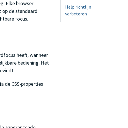
oeg. Elke browser
Help richtlijn
et op de standaard
verbeteren
htbare focus.
rdfocus heeft, wanneer
lijkbare bediening. Het
evindt.
via de CSS-properties
 de aangrenzende