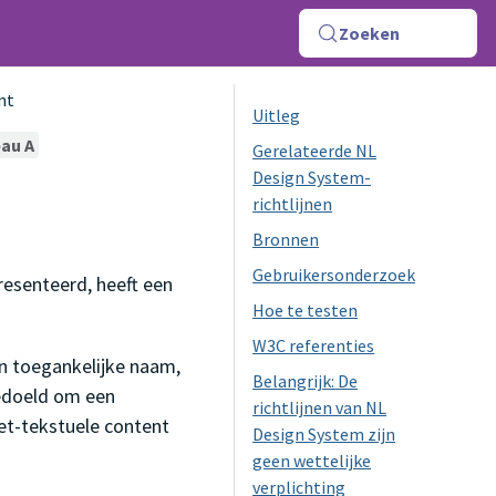
Zoeken
nt
Uitleg
au A
Gerelateerde NL
Design System-
richtlijnen
Bronnen
Gebruikersonderzoek
resenteerd, heeft een
Hoe te testen
W3C referenties
n toegankelijke naam,
Belangrijk: De
bedoeld om een
richtlijnen van NL
iet-tekstuele content
Design System zijn
geen wettelijke
verplichting