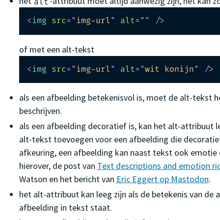
het
-attribuut moet altijd aanwezig zijn, het kan z
alt
<
img
src
=
"
img-url
"
alt
=
"
"
/>
of met een alt-tekst
<
img
src
=
"
img-url
"
alt
=
"
wit konijn
"
/>
als een afbeelding betekenisvol is, moet de alt-tekst h
beschrijven.
als een afbeelding decoratief is, kan het alt-attribuut l
alt-tekst toevoegen voor een afbeelding die decoratief 
afkeuring, een afbeelding kan naast tekst ook emotie
hierover, de post van
Text descriptions and emotion ri
Watson en het bericht van
Eric Eggert op Mastodon
.
het alt-attribuut kan leeg zijn als de betekenis van de a
afbeelding in tekst staat.