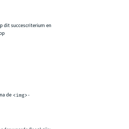
 dit succescriterium en
op
ina de
-
<img>