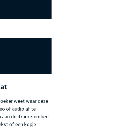
aat
ezoeker weet waar deze
eo of audio af te
en aan de iframe-embed.
ekst of een kopje