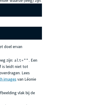
onder waarde (leeg) zijn:
et doel ervan
eeg zijn:
. Een
alt=""
is leidt niet tot
 overdragen. Lees
ch images
van Léonie
fbeelding vlak bij de