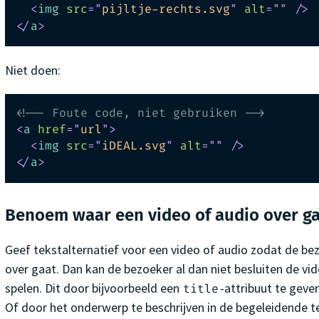
<
img
src
=
"
pijltje-rechts.svg
"
alt
=
"
"
/>
</
a
>
Niet doen:
<!-- Foute code, niet gebruiken -->
<
a
href
=
"
url
"
>
<
img
src
=
"
iDEAL.svg
"
alt
=
"
"
/>
</
a
>
Benoem waar een video of audio over g
Geef tekstalternatief voor een video of audio zodat de b
over gaat. Dan kan de bezoeker al dan niet besluiten de vid
spelen. Dit door bijvoorbeeld een
-attribuut te gev
title
Of door het onderwerp te beschrijven in de begeleidende t