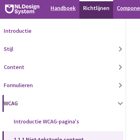
Handboek
Richtlijnen
Compone
Introductie
Stijl
Content
Formulieren
WCAG
Introductie WCAG-pagina's
1.1.1 Niet-tekstuele content